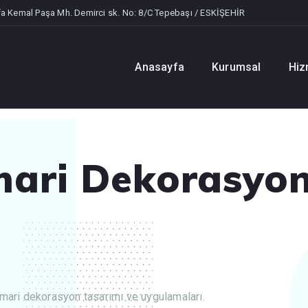
a Kemal Paşa Mh. Demirci sk. No: 8/C Tepebaşı / ESKİŞEHİR
Anasayfa
Kurumsal
Hiz
imari Dekorasyo
mari dekorasyon tasarımı ve uygulamaları.