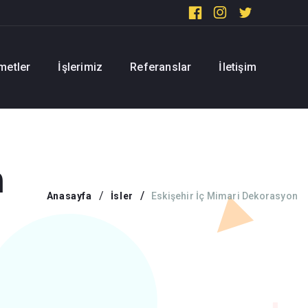
metler
İşlerimiz
Referanslar
İletişim
n
Anasayfa
İsler
Eskişehir İç Mimari Dekorasyon