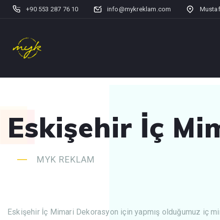
+90 553 287 76 10
info@mykreklam.com
Mustaf
Eskişehir İç M
MYK REKLAM
Eskişehir İç Mimari Dekorasyon için yapmış olduğumuz iç mi