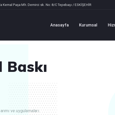
a Kemal Paşa Mh. Demirci sk. No: 8/C Tepebaşı / ESKİŞEHİR
Anasayfa
Kurumsal
Hiz
l Baskı
sarımı ve uygulamaları.