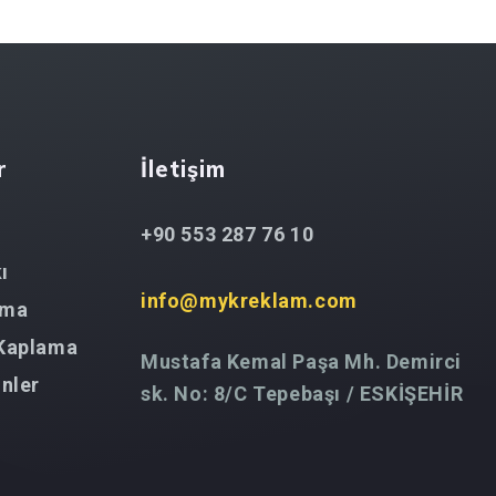
r
İletişim
+90 553 287 76 10
ı
info@mykreklam.com
ama
 Kaplama
Mustafa Kemal Paşa Mh. Demirci
ünler
sk. No: 8/C Tepebaşı / ESKİŞEHİR