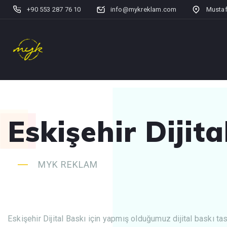
+90 553 287 76 10
info@mykreklam.com
Mustaf
Eskişehir Dijita
MYK REKLAM
Eskişehir Dijital Baskı için yapmış olduğumuz dijital baskı ta