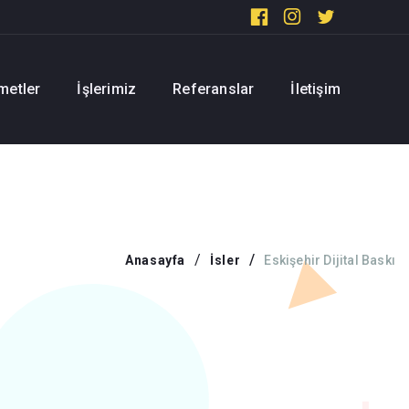
metler
İşlerimiz
Referanslar
İletişim
Anasayfa
İsler
Eskişehir Dijital Baskı