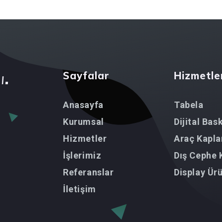
ı
.
Sayfalar
Hizmetle
Anasayfa
Tabela
Kurumsal
Dijital Bask
Hizmetler
Araç Kapl
İşlerimiz
Dış Cephe
Referanslar
Display Ür
İletişim